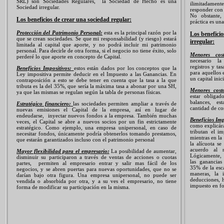
SRL) son Sociedades Regulares, la Sociedad de Hecho es una
ilimitadament
Sociedad irregular.
responder con
No obstante,
Los beneficios de crear una sociedad regular:
práctica es una
Protección del Patrimonio Personal:
esta es la principal razón por la
Los beneficio
que se crean sociedades. Se que mi responsabilidad (y riesgo) estará
irregular:
limitada al capital que aporte, y no podrá incluir mi patrimonio
personal. Para decirle de otra forma, si el negocio no tiene éxito, solo
Menores cos
perderé lo que aporte en concepto de Capital.
necesario la
registros y ta
Beneficios Impositivos:
estos están dados por los conceptos que la
para aquellos
Ley impositiva permite deducir en el Impuesto a las Ganancias. En
un capital inic
contraposición a esto se debe tener en cuenta que la tasa a la que
tributa es la del 35%, que sería la máxima tasa a abonar por una SH,
Menores costo
ya que las mismas se regulan según la tabla de personas físicas.
estar obligad
balances, es
Estratégico financiero:
las sociedades permiten ampliar a través de
cantidad de cos
nuevas emisiones el Capital de la empresa, así en lugar de
endeudarse, inyectar nuevos fondos a la empresa. También muchas
Beneficios Imp
veces, el Capital se abre a nuevos socios por un fin estrictamente
como explicár
estratégico. Como ejemplo, una empresa unipersonal, en caso de
tributan el i
necesitar fondos, únicamente podría obtenerlos tomando prestamos,
mientras en la 
que estarán garantizados incluso con el patrimonio personal
la alícuota s
acuerdo al n
Mayor flexibilidad para el empresario:
La posibilidad de aumentar,
Lógicamente, é
disminuir su participaron a través de ventas de acciones o cuotas
las ganancias
partes, permiten al empresario entrar y salir mas fácil de los
35% de la esca
negocios, y se abren puertas para nuevas oportunidades, que no se
maneras, la i
darían bajo otra figura. Una empresa unipersonal, no puede ser
deducciones, h
vendida o absorbida por otra, y a su ves el empresario, no tiene
impuesto en f
forma de modificar su participación en la misma.