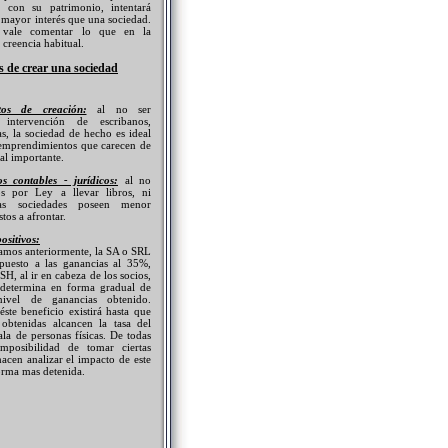
e con su patrimonio, intentará
 mayor interés que una sociedad.
 vale comentar lo que en la
 creencia habitual.
s de crear una sociedad
tos de creación:
al no ser
 intervención de escribanos,
sas, la sociedad de hecho es ideal
 emprendimientos que carecen de
ial importante.
s contables - jurídicos:
al no
os por Ley a llevar libros, ni
tas sociedades poseen menor
tos a afrontar.
ositivos:
amos anteriormente, la SA o SRL
mpuesto a las ganancias al 35%,
SH, al ir en cabeza de los socios,
e determina en forma gradual de
ivel de ganancias obtenido.
ste beneficio existirá hasta que
 obtenidas alcancen la tasa del
la de personas físicas. De todas
mposibilidad de tomar ciertas
acen analizar el impacto de este
orma mas detenida.