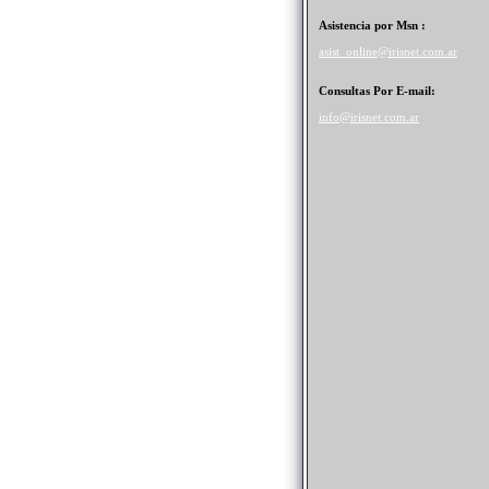
A
sistencia por Msn :
asist_online@irisnet.com.ar
Consultas Por E-mail:
info@irisnet.com.ar