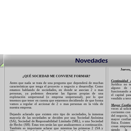
Jueves,
¿QUÉ SOCIEDAD ME CONVIENE FORMAR?
Continuidad 
Antes que nada se trata de una pregunta que dependerá de muchas
Jurídica no t
características que tenga el proyecto o negocio a desarrollar. Como
alguno de s
estamos hablando de sociedades, en donde se asocian 2 o mas
funcionando a 
personas, ya podemos descartar las figuras propias de una
el capital pa
explotación unipersonal (o empresa unipersonal), por lo que
vendido a terc
tenemos que tener en cuenta que estaremos decidiendo de que forma
vamos a regular el accionar de 2 o mas personas en la vida de
Mayor Confia
nuestra empresa.
veces al solic
corrientes co
Dejando aclarado que existen otro tipo de sociedades, la inmensa
del negocio, 
mayoría de las sociedades se deciden por una Sociedad Anónima
mayor confian
(SA), Sociedad de Responsabilidad Limitada (SRL), o una Sociedad
física. Existe
de Hecho (SH). Estas tres serán las que analizaremos a continuación.
crean empresa
También es importante aclarar que mientras las primeras 2 (SA y
siendo la p