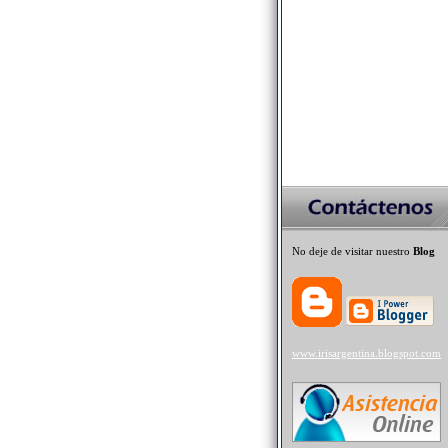
No deje de visitar nuestro
Blog
www.irisargentina.blogspot.com