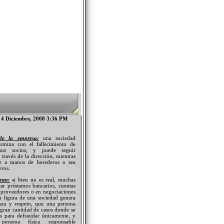
 4 Diciembre, 2008 3:36 PM
de la empresa:
una sociedad
ermina con el fallecimiento de
us socios, y puede seguir
través de la dirección, mientras
se a manos de herederos o sea
eros.
nza:
si bien no es real, muchas
itar préstamos bancarios, cuentas
n proveedores o en negociaciones
la figura de una sociedad genera
za y respeto, que una persona
n gran cantidad de casos donde se
s para defraudar únicamente, y
ersona física responsable